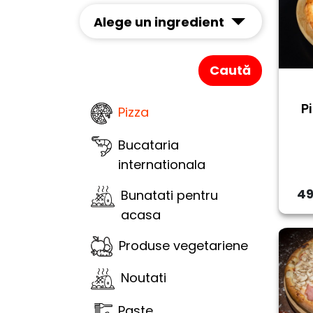
Alege un ingredient
Caută
P
Pizza
Bucataria
internationala
49
Bunatati pentru
acasa
Produse vegetariene
Noutati
Paste