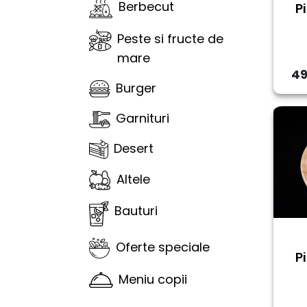
Berbecut
P
Peste si fructe de
mare
49
Burger
Garnituri
Desert
Altele
Bauturi
Oferte speciale
P
Meniu copii