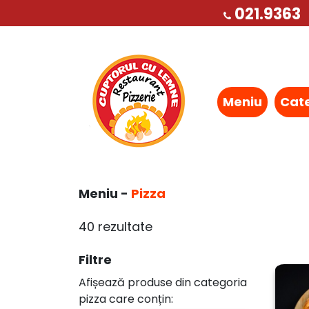
021.9363
Meniu
Cat
Meniu -
Pizza
40 rezultate
Filtre
Afișează produse din categoria
pizza care conțin: