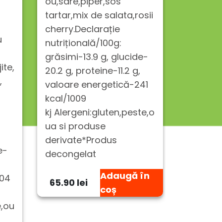
ou,sare,piper,sos
măsline,
tartar,mix de salata,rosii
sare,or
cherry.Declarație
u
mozzarel
nutrițională/100g:
crudo, 
grăsimi-13.9 g, glucide-
ite,
decojite
20.2 g, proteine-11.2 g,
,
verde,us
valoare energetică-241
măsline)
kcal/1009
dură, ul
kj Alergeni:gluten,peste,o
măsline
ua si produse
nutrițio
derivate*Produs
e-
grăsimi-
decongelat
26.2 g, 
Adaugă în
304
valoare
65.90 lei
coș
kcal/12
e,ou
kjAlerge
a si pro