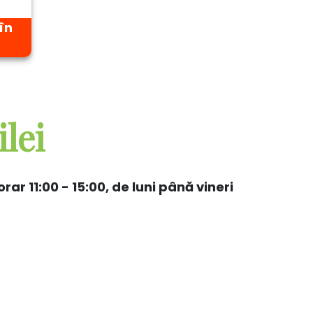
în
49.90 l
lei
orar 11:00 - 15:00, de luni până vineri