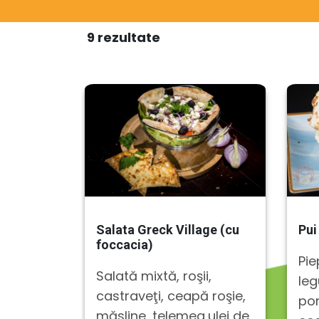
9 rezultate
Salata Greck Village (cu
Pui
foccacia)
Pie
Salată mixtă, roşii,
leg
castraveţi, ceapă roşie,
por
măsline, telemea,ulei de