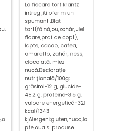
La fiecare tort krantz
La fiecar
intreg ,iti oferim un
ciocolata 
spumant .Blat
,iti ofer
ou,
tort(făină,ou,zahăr,ulei
.Blat
floare,praf de copt),
tort(făină
lapte, cacao, cafea,
floare,pr
amaretto, zahăr, ness,
cremă de
ciocolată, miez
lichidă,c
nucă.Declarație
vişine*.De
nutrițională/100g:
nutrițion
grăsimi-12 g, glucide-
grăsimi-11
48.2 g, proteine-3.5 g,
37.8 g, pr
valoare energetică-321
valoare 
kcal/1343
kcal/1181
e,o
kjAlergeni:gluten,nuca,la
kjAlergeni
pte,oua si produse
ua si pro