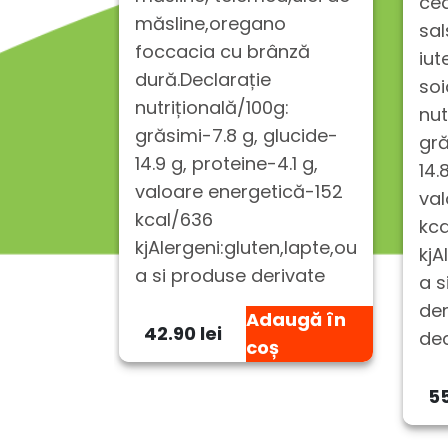
ce
măsline,oregano
sal
foccacia cu brânză
iut
dură.Declarație
soi
nutrițională/100g:
nut
grăsimi-7.8 g, glucide-
gră
14.9 g, proteine-4.1 g,
14.
valoare energetică-152
val
kcal/636
kc
kjAlergeni:gluten,lapte,ou
kjA
a si produse derivate
a s
der
Adaugă în
42.90 lei
de
coș
55