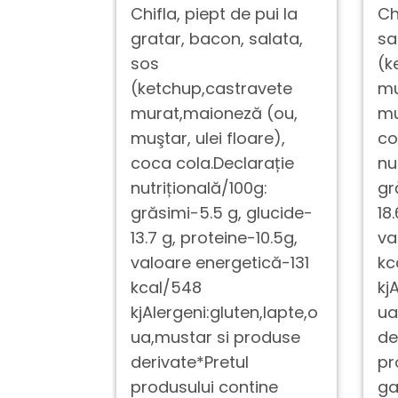
Chifla, piept de pui la
Ch
gratar, bacon, salata,
sa
sos
(k
(ketchup,castravete
mu
murat,maioneză (ou,
mu
muştar, ulei floare),
co
coca cola.Declarație
nu
nutrițională/100g:
gr
grăsimi-5.5 g, glucide-
18
13.7 g, proteine-10.5g,
va
valoare energetică-131
kc
kcal/548
kj
kjAlergeni:gluten,lapte,o
ua
ua,mustar si produse
de
derivate*Pretul
pr
produsului contine
ga