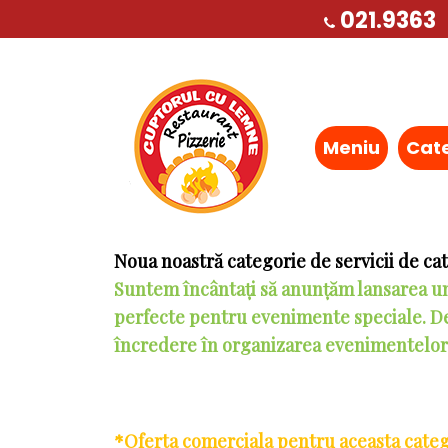
021.9363
Meniu
Cat
Comanda o pizza* de 40 cm
Si primesti gratuit o Coca-Cola 2L
* Oferta valabila pentru pizza Diavola, C
Vezi oferta