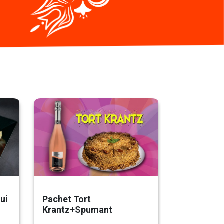
ui
Pachet Tort
Pachet To
Krantz+Spumant
Ciocolat