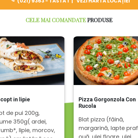
(021) 9363 - TASTA 1
|
VEZI HARTA LOCAȚIEI
CELE MAI COMANDATE
PRODUSE
 copt in lipie
Pizza Gorgonzola Con
Rucola
pt de pui 200g,
Blat pizza (făină,
ume 350g( ardei,
margarină, lapte praf
umb*, lipie, morcov,
ouă, ulei floare, ulei