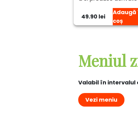
Adaugă 
49.90 lei
coș
Meniul zi
Valabil în intervalul 
Vezi meniu