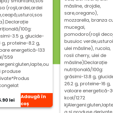
apă) smântână,sos
măsline, drojdie,
sa (roşii,ardei,ardei
sare,oregano),
e,ceapă,usturoi,sos
mozzarella, branza c
a).Declarație
mucegai,
rițională/100g:
pomodoro(roşii decoj
simi-3.5 g, glucide-
busuioc verde,usturoi
8 g, proteine-8.2 g,
ulei măsline), rucola,
oare energetică-133
rosii cherry, ulei de
al/559
măsline)Declarație
lergeni:gluten,lapte,ou
nutrițională/100g:
i produse
grăsimi-13.8 g, glucid
ivate*Produs
26.2 g, proteine-16 g,
congelat
valoare energetică-
Adaugă în
kcal/1272
.90 lei
coș
kjAlergeni:gluten,lapt
a si produse derivate