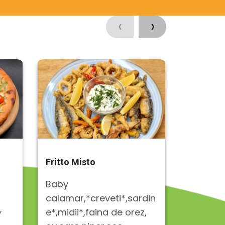
‹
›
Fritto Misto
Pizza Pr
rucolla
Baby
Blat piz
calamar,*creveti*,sardin
,
margarin
e*,midii*,faina de orez,
ouă, ulei