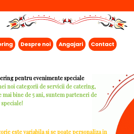
ering
Despre noi
Angajari
Contact
apriciosa si Family