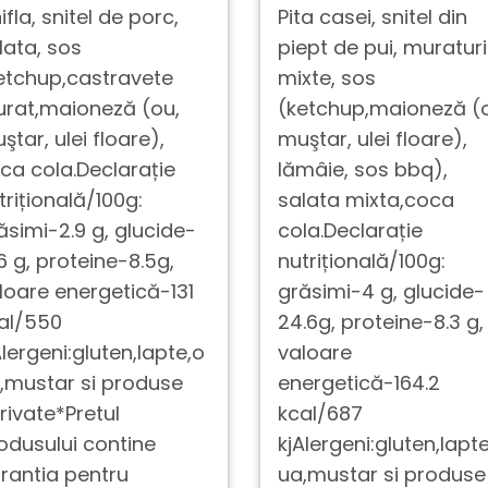
ifla, snitel de porc,
Pita casei, snitel din
lata, sos
piept de pui, muraturi
etchup,castravete
mixte, sos
rat,maioneză (ou,
(ketchup,maioneză (
ştar, ulei floare),
muştar, ulei floare),
ca cola.Declarație
lămâie, sos bbq),
trițională/100g:
salata mixta,coca
ăsimi-2.9 g, glucide-
cola.Declarație
.6 g, proteine-8.5g,
nutrițională/100g:
loare energetică-131
grăsimi-4 g, glucide-
al/550
24.6g, proteine-8.3 g,
Alergeni:gluten,lapte,o
valoare
,mustar si produse
energetică-164.2
rivate*Pretul
kcal/687
odusului contine
kjAlergeni:gluten,lapt
rantia pentru
ua,mustar si produse