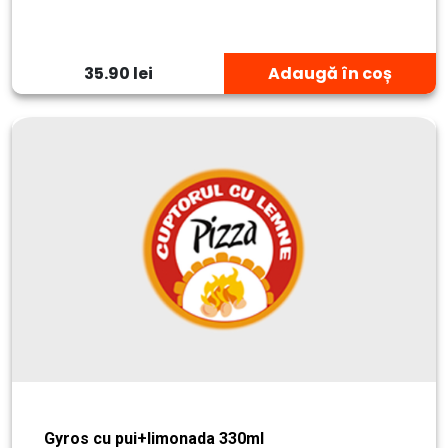
35.90 lei
Adaugă în coș
Gyros cu pui+limonada 330ml