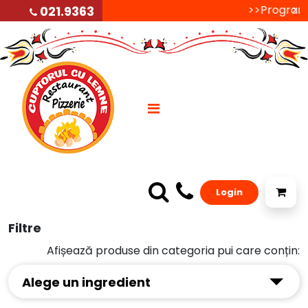
>>Programul 
>>P
021.9363
Login
Filtre
Afișează produse din categoria pui care conțin:
Alege un ingredient