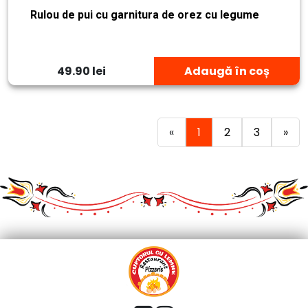
Rulou de pui cu garnitura de orez cu legume
49.90 lei
Adaugă în coș
«
1
2
3
»