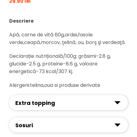
29.90 lei
Descriere
Apă, carne de vită 60g,ardei,fasole
verde,ceapă,morcov, ţelină, ou, borş şi verdeaţă.
Declarație nutrițională/100g: grăsimi-2.8 g,
glucide-2.5 g, proteine-8.6 g, valoare
energetică-73 kcal/307 kj.
Alergeni:telina,oua si produse derivate
Extra topping
Sosuri