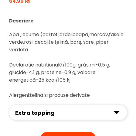
64.90 lei
Descriere
Apă ,legume (cartofi,ardei,ceapă,morcov,fasole
verde,roşii decojite,ţelină, borş, sare, piper,
verdeță.
Declarație nutrițională/100g: grăsimi-0.5 g,
glucide-4.1 g, proteine-0.9 g, valoare
energetică-25 kcal/105 kj
Alergeni:telina si produse derivate
Extra topping