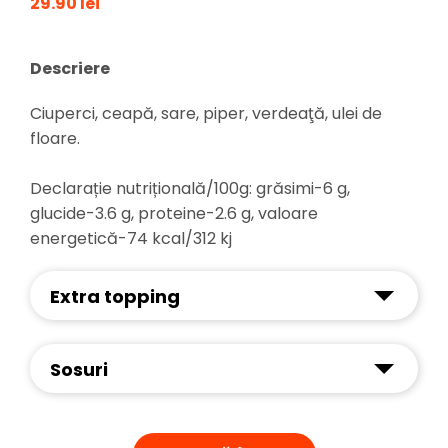
29.90 lei
Descriere
Ciuperci, ceapă, sare, piper, verdeaţă, ulei de
floare.
Declarație nutrițională/100g: grăsimi-6 g,
glucide-3.6 g, proteine-2.6 g, valoare
energetică-74 kcal/312 kj
Extra topping
Sosuri