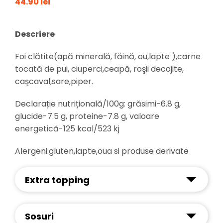
44.90 lei
Descriere
Foi clătite(apă minerală, făină, ou,lapte ),carne
tocată de pui, ciuperci,ceapă, roşii decojite,
caşcaval,sare,piper.
Declarație nutrițională/100g: grăsimi-6.8 g,
glucide-7.5 g, proteine-7.8 g, valoare
energetică-125 kcal/523 kj
Alergeni:gluten,lapte,oua si produse derivate
Extra topping
Sosuri