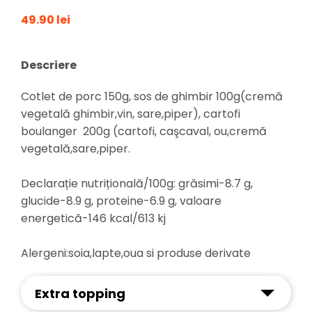
49.90 lei
Descriere
Cotlet de porc 150g, sos de ghimbir 100g(cremă
vegetală ghimbir,vin, sare,piper), cartofi
boulanger 200g (cartofi, caşcaval, ou,cremă
vegetală,sare,piper.
Declarație nutrițională/100g: grăsimi-8.7 g,
glucide-8.9 g, proteine-6.9 g, valoare
energetică-146 kcal/613 kj
Alergeni:soia,lapte,oua si produse derivate
Extra topping