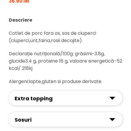
36.90 lei
Descriere
Cotlet de porc fara os, sos de ciuperci
(ciuperci,unt,faina,rosii decojite).
Declarație nutrițională/100g: grăsimi-3.8g,
glucide3.4 g, proteine 16 g, valoare energetică-52
kcal/ 218kj
Alergeni:lapte,gluten si produse derivate
Extra topping
Sosuri