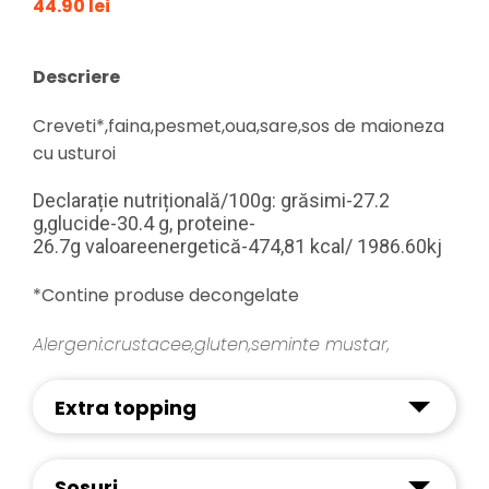
44.90 lei
Descriere
Creveti*,faina,pesmet,oua,sare,sos de maioneza
cu usturoi
Declarație nutrițională/100g: grăsimi-27.2
g,
glucide-30.4 g, proteine-
26.7g
valoare
energetică-474,81 kcal/
1986.60kj
*Contine produse decongelate
Alergeni:crustacee,gluten,seminte mustar,
Extra topping
Sosuri