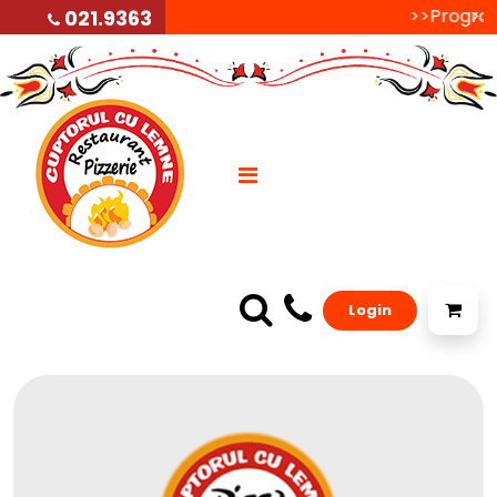
>>Programu
>>P
021.9363
Login