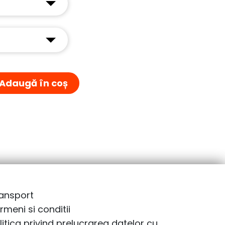
Adaugă în coș
ansport
rmeni si conditii
litica privind prelucrarea datelor cu