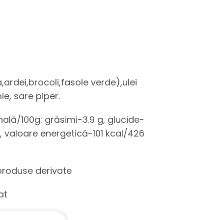
rdei,brocoli,fasole verde),ulei
ie, sare piper.
onală/100g: grăsimi-3.9 g, glucide-
g, valoare energetică-101 kcal/426
 produse derivate
at