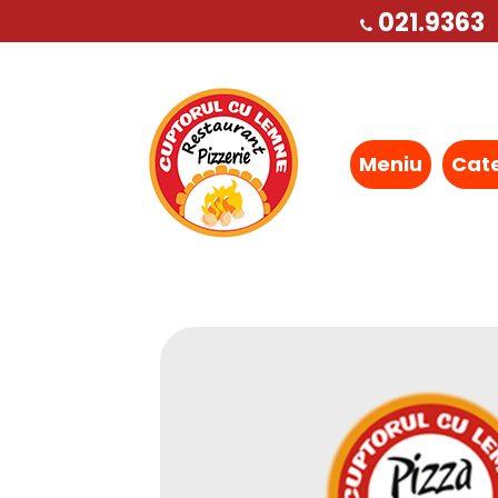
021.9363
Meniu
Cat