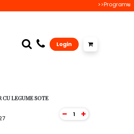
>>Programul de
>>
Login
R CU LEGUME SOTE
1
27