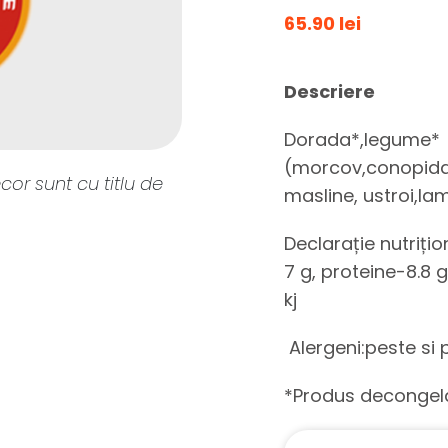
65.90 lei
Descriere
Dorada*,legume*
(morcov,conopida,a
cor sunt cu titlu de
masline, ustroi,lam
Declarație nutriți
7 g, proteine-8.8 
kj
Alergeni:peste si
*Produs decongel