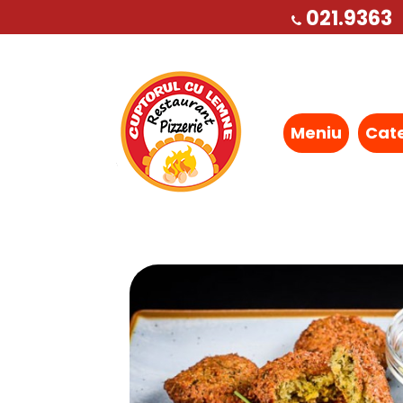
021.9363
Meniu
Cat