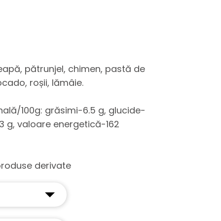
eapă, pătrunjel, chimen, pastă de
cado, roșii, lămâie.
onală/100g: grăsimi-6.5 g, glucide-
.3 g, valoare energetică-162
produse derivate