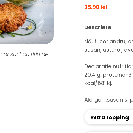
35.90 lei
Descriere
Năut, coriandru, c
susan, usturoi, avo
cor sunt cu titlu de
Declarație nutriți
20.4 g, proteine-6
kcal/681 kj.
Alergeni:susan si 
Extra topping