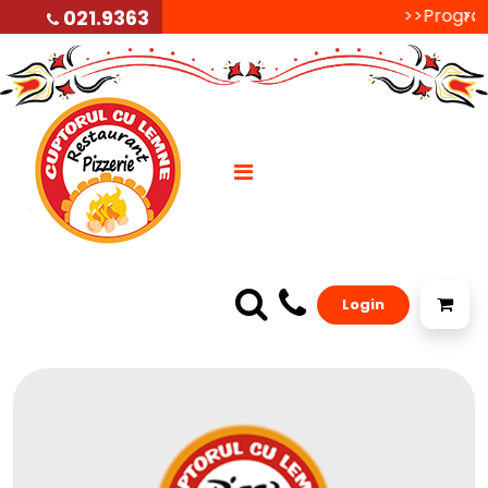
>>Programu
>>P
021.9363
Login