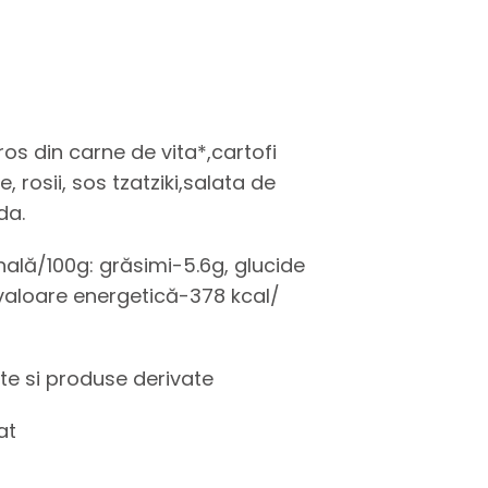
os din carne de vita*,cartofi
e, rosii, sos tzatziki,salata de
da.
onală/100g: grăsimi-5.6g, glucide
, valoare energetică-378 kcal/
pte si produse derivate
at