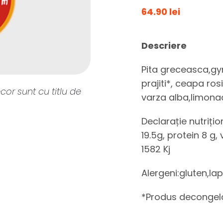
64.90 lei
Descriere
Pita greceasca,gyr
prajiti*, ceapa rosi
cor sunt cu titlu de
varza alba,limona
Declarație nutriți
19.5g, protein 8 g
1582 Kj
Alergeni:gluten,la
*Produs decongel