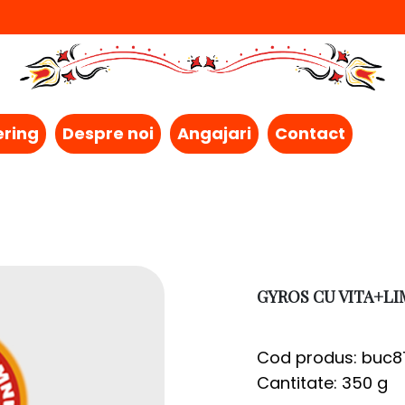
ering
Despre noi
Angajari
Contact
GYROS CU VITA+L
Cod produs: buc8
Cantitate: 350 g