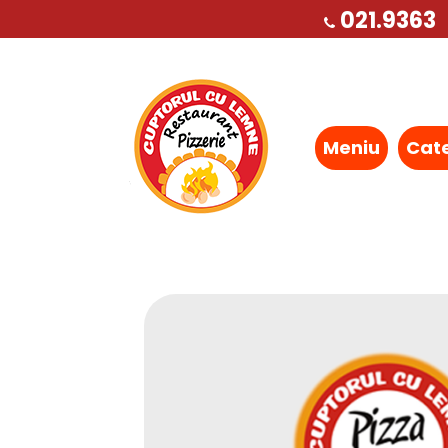
021.9363
Meniu
Cat