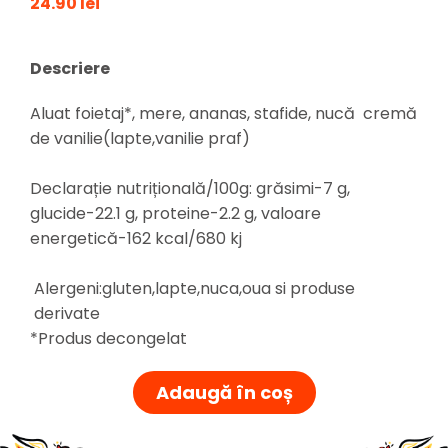
24.90 lei
Descriere
Aluat foietaj*, mere, ananas, stafide, nucă cremă
de vanilie(lapte,vanilie praf)
Declarație nutrițională/100g: grăsimi-7 g,
glucide-22.1 g, proteine-2.2 g, valoare
energetică-162 kcal/680 kj
Alergeni:gluten,lapte,nuca,oua si produse
derivate
*Produs decongelat
Adaugă în coș