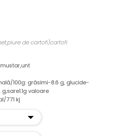
t,piure de cartofi)cartofi
,mustar,unt
onală/100g: grăsimi-8.6 g, glucide-
2 g,sare1.1g valoare
l/771 kj