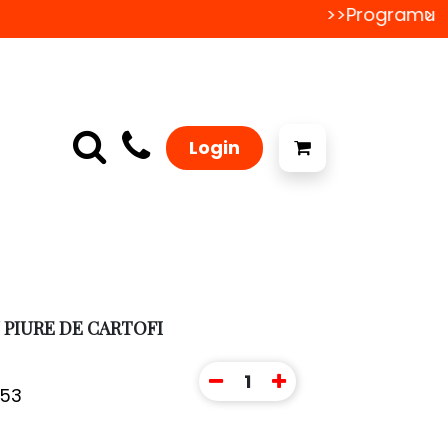
>>Programul de
>>
Login
 PIURE DE CARTOFI
1
453