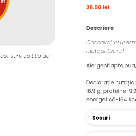
26.90 lei
Descriere
Cascaval ,ou,pesme
lapte,unt,sare)
cor sunt cu titlu de
Alergeni:lapte,oua
Declarație nutriți
16.9 g, proteine-9.
energetică-184 kca
Sosuri