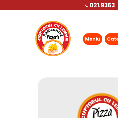
021.9363
Meniu
Cat