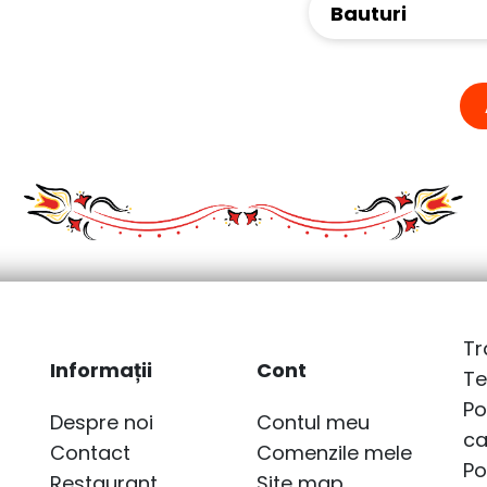
Bauturi
Tr
Informații
Cont
Te
Po
Despre noi
Contul meu
ca
Contact
Comenzile mele
Po
Restaurant
Site map