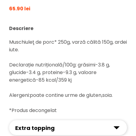
65.90 lei
Descriere
Muschiuleţ de porc* 250g, varză călită 150g, ardei
iute.
Declarație nutrițională/100g: grăsimi-3.8 g,
glucide-3.4 g, proteine-9.3 g, valoare
energetică-85 kcal/359 kj
Alergeni:poate contine urme de gluten,soia.
*Produs decongelat
Extra topping