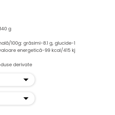
140 g
nală/100g: grăsimi-8.1 g, glucide-1
 valoare energetică-99 kcal/415 kj
oduse derivate