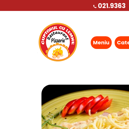
021.9363
Meniu
Cat