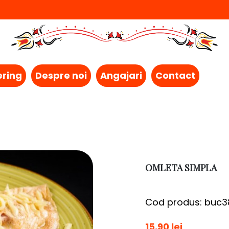
ering
Despre noi
Angajari
Contact
OMLETA SIMPLA
Cod produs: buc3
15.90 lei