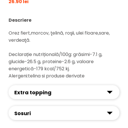
26.90 lei
Descriere
Orez fiert,morcov, ţelină, roşii, ulei floare,sare,
verdeaţă.
Declarație nutrițională/100g: grăsimi-7.1 g,
glucide-26.5 g, proteine-2.6 g, valoare
energetică-179 kcal/752 kj.
Alergeni:telina si produse derivate
Extra topping
Sosuri