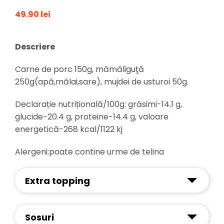
49.90 lei
Descriere
Carne de porc 150g, mămăliguţă
250g(apă,mălai,sare), mujdei de usturoi 50g.
Declarație nutrițională/100g: grăsimi-14.1 g,
glucide-20.4 g, proteine-14.4 g, valoare
energetică-268 kcal/1122 kj
Alergeni:poate contine urme de telina
Extra topping
Sosuri