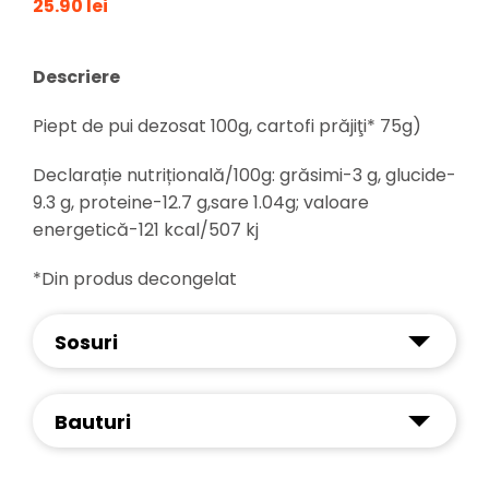
25.90 lei
Descriere
Piept de pui dezosat 100g, cartofi prăjiţi* 75g)
Declarație nutrițională/100g: grăsimi-3 g, glucide-
9.3 g, proteine-12.7 g,sare 1.04g; valoare
energetică-121 kcal/507 kj
*Din produs decongelat
Sosuri
Bauturi