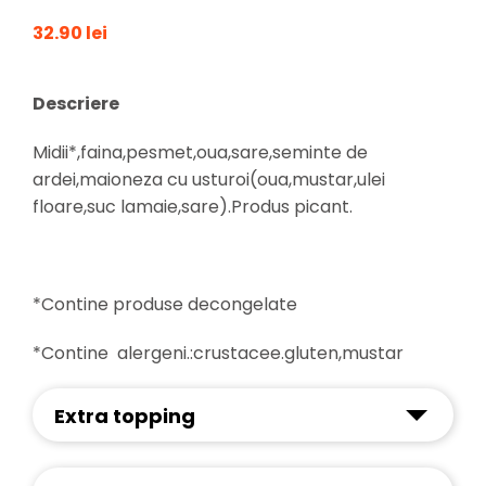
32.90 lei
Descriere
Midii*,faina,pesmet,oua,sare,seminte de
ardei,maioneza cu usturoi(oua,mustar,ulei
floare,suc lamaie,sare).Produs picant.
*Contine produse decongelate
*Contine alergeni.:crustacee.gluten,mustar
Extra topping