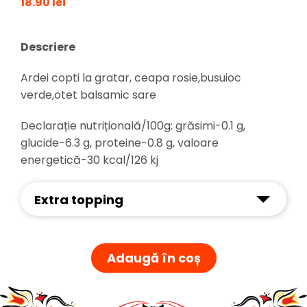
18.90 lei
Descriere
Ardei copti la gratar, ceapa rosie,busuioc
verde,otet balsamic sare
Declarație nutrițională/100g: grăsimi-0.1 g,
glucide-6.3 g, proteine-0.8 g, valoare
energetică-30 kcal/126 kj
Extra topping
Adaugă în coș