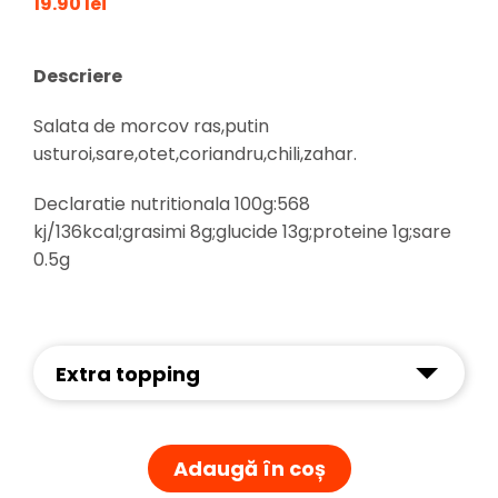
19.90 lei
Descriere
Salata de morcov ras,putin
usturoi,sare,otet,coriandru,chili,zahar.
Declaratie nutritionala 100g:568
kj/136kcal;grasimi 8g;glucide 13g;proteine 1g;sare
0.5g
Extra topping
Adaugă în coș