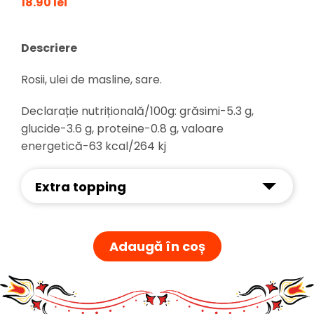
18.90 lei
Descriere
Rosii, ulei de masline, sare.
Declarație nutrițională/100g: grăsimi-5.3 g,
glucide-3.6 g, proteine-0.8 g, valoare
energetică-63 kcal/264 kj
Extra topping
Adaugă în coș