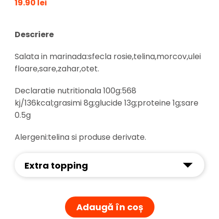
19.90 lei
Descriere
Salata in marinada:sfecla rosie,telina,morcov,ulei
floare,sare,zahar,otet.
Declaratie nutritionala 100g:568
kj/136kcal;grasimi 8g;glucide 13g;proteine 1g;sare
0.5g
Alergeni:telina si produse derivate.
Extra topping
Adaugă în coș