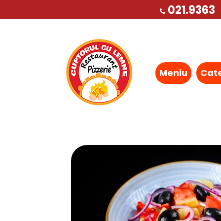
021.9363
Meniu
Cat