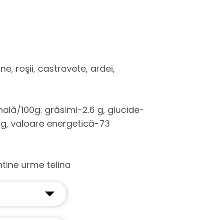
ine, roşii, castravete, ardei,
onală/100g: grăsimi-2.6 g, glucide-
3 g, valoare energetică-73
tine urme telina