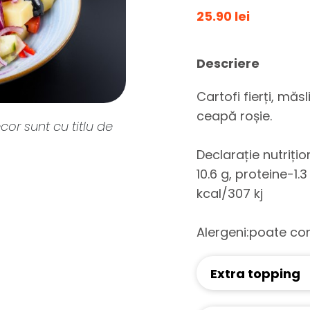
25.90 lei
Descriere
Cartofi fierți, măsl
ceapă roșie.
cor sunt cu titlu de
Declarație nutriți
10.6 g, proteine-1.
kcal/307 kj
Alergeni:poate con
Extra topping