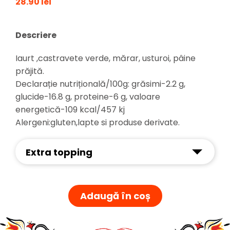
28.90 lei
Descriere
Iaurt ,castravete verde, mărar, usturoi, pâine
prăjită.
Declarație nutrițională/100g: grăsimi-2.2 g,
glucide-16.8 g, proteine-6 g, valoare
energetică-109 kcal/457 kj
Alergeni:gluten,lapte si produse derivate.
Extra topping
Adaugă în coș