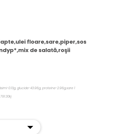
apte,ulei floare,sare,piper,sos
’ndyp*,
mix de salată,roşii
ăsimi-0.13g, glucide-43.96g, proteine-2.96g,sare 1
791.30kj