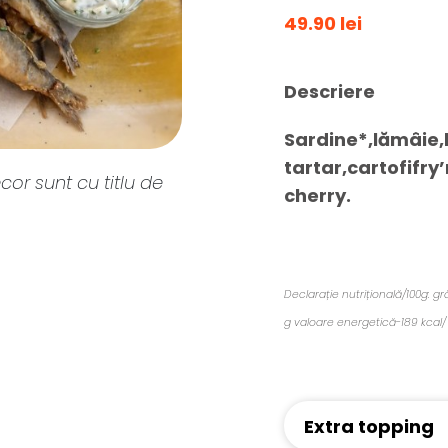
49.90 lei
Descriere
Sardine*,
lămâie,l
tartar,cartofifry
cor sunt cu titlu de
cherry.
Declarație nutrițională/100g: gr
g
valoare energetică-189 kcal/
Extra topping