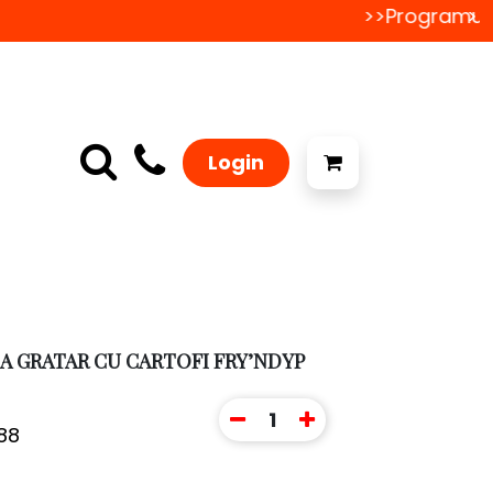
>>Programul d
>>
Login
LA GRATAR CU CARTOFI FRY’NDYP
1
88