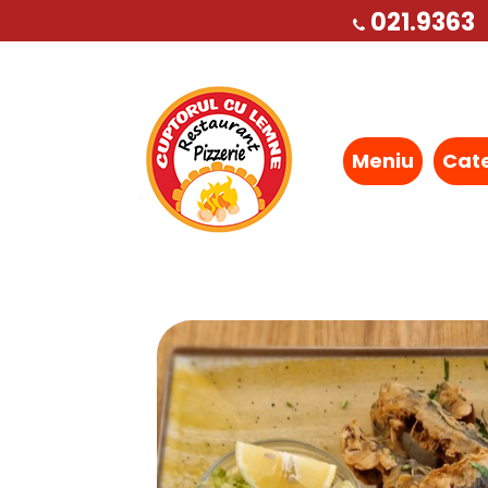
021.9363
Meniu
Cat