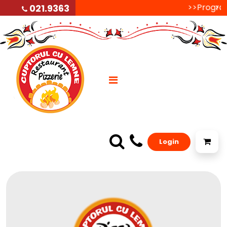
>>Programu
>>P
021.9363
Login