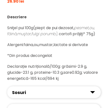
26.90 lei
Descriere
Sniţel pui 100g(piept de pui dezosat,
pesmet,ou,
făină,muştar,fulgi porumb),
cartofi prăjiţi* 75g)
Alergeni:faina,ou,mustar,lactate si derivate
*Din produs decongelat
Declarație nutrițională/100g: grăsimi-2.9 g,
glucide-23.1 g, proteine-10.3 g,sare0.92g; valoare
energetică-165 kcal/694 kj
Sosuri