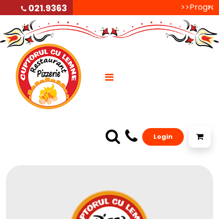
>>Programu
>>P
021.9363
Login