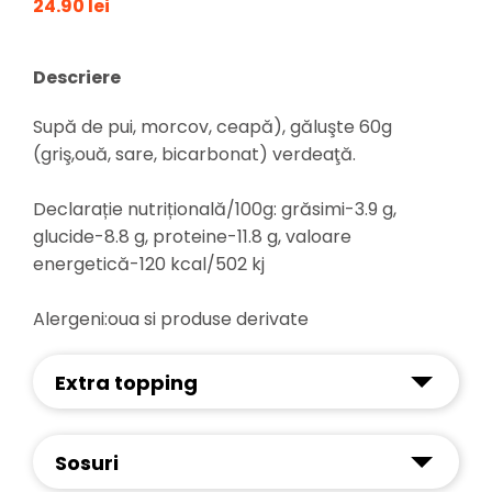
24.90 lei
Descriere
Supă de pui, morcov, ceapă), găluşte 60g
(griş,ouă, sare, bicarbonat) verdeaţă.
Declarație nutrițională/100g: grăsimi-3.9 g,
glucide-8.8 g, proteine-11.8 g, valoare
energetică-120 kcal/502 kj
Alergeni:oua si produse derivate
Extra topping
Sosuri