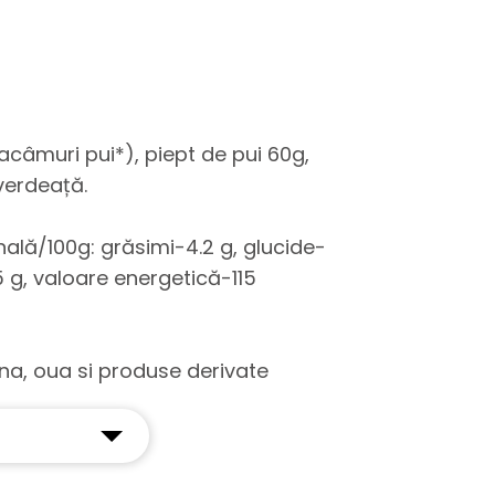
câmuri pui*), piept de pui 60g,
 verdeață.
onală/100g: grăsimi-4.2 g, glucide-
5 g, valoare energetică-115
lina, oua si produse derivate