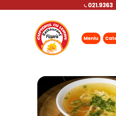
021.9363
Meniu
Cat