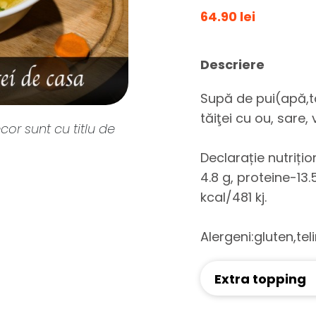
64.90 lei
Descriere
Supă de pui(apă,ta
tăiţei cu ou, sare,
cor sunt cu titlu de
Declarație nutriți
4.8 g, proteine-13.
kcal/481 kj.
Alergeni:gluten,te
Extra topping