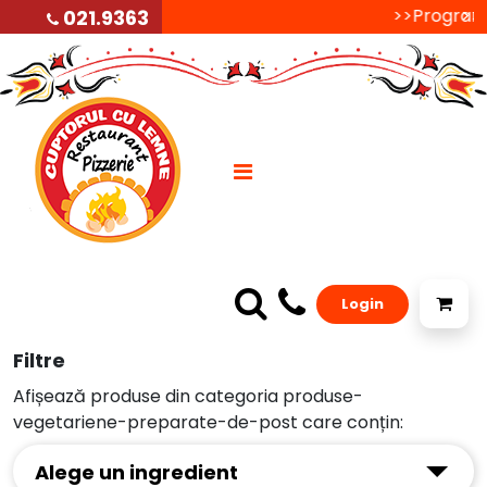
>>Programul 
>>P
021.9363
Login
Filtre
Afișează produse din categoria produse-
vegetariene-preparate-de-post care conțin:
Alege un ingredient