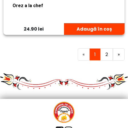
Orez a la chef
24.90 lei
Adaugă în coș
«
1
2
»