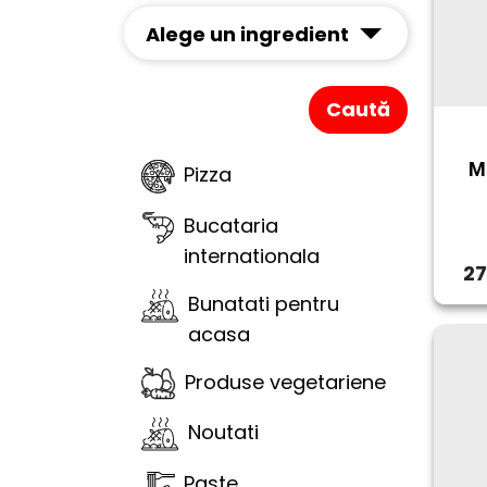
Alege un ingredient
Caută
Me
Pizza
Bucataria
internationala
27
Bunatati pentru
acasa
Produse vegetariene
Noutati
Paste