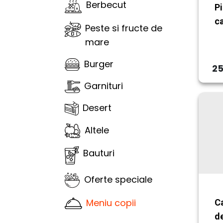
Berbecut
Pi
ca
Peste si fructe de
mare
Burger
25
Garnituri
Desert
Altele
Bauturi
Oferte speciale
Meniu copii
C
de