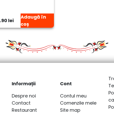
Adaugă în
.90 lei
coș
Tr
Informații
Cont
Te
Po
Despre noi
Contul meu
ca
Contact
Comenzile mele
Po
Restaurant
Site map