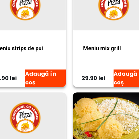
niu strips de pui
Meniu mix grill
Adaugă în
Adaugă 
.90 lei
29.90 lei
coș
coș