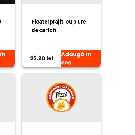
a
Ficatei prajiti cu piure
de cartofi
în
Adaugă în
23.90 lei
coș