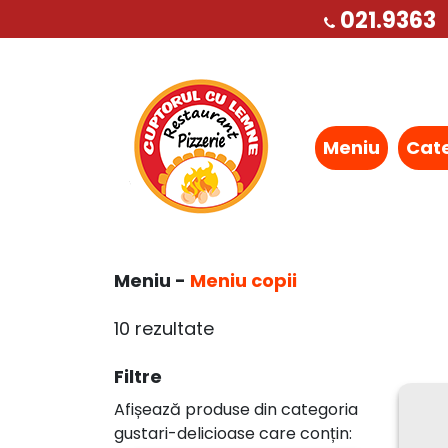
021.9363
Meniu
Cat
Meniu -
Meniu copii
10 rezultate
Filtre
Afișează produse din categoria
gustari-delicioase care conțin: