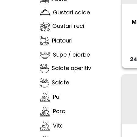
Gustari calde
Me
Gustari reci
Platouri
Supe / ciorbe
24
Salate aperitiv
Salate
Pui
Porc
Vita